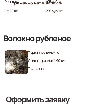
Розница
405 руб/шт
Временно нет в наличии
От 20 шт
395 руб/шт
Волокно рубленое
Первичное волокно
Длина отрезков 4-10 см
Под заказ
Оформить заявку